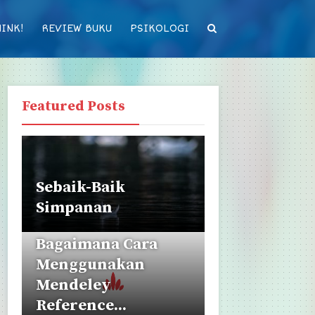
INK!
REVIEW BUKU
PSIKOLOGI
Featured Posts
Sebaik-Baik
Simpanan
Bagaimana Cara
Menggunakan
Mendeley
Reference...