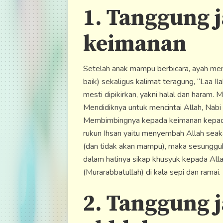
1. Tanggung 
keimanan
Setelah anak mampu berbicara, ayah men
baik) sekaligus kalimat teragung, “Laa I
mesti dipikirkan, yakni halal dan haram. 
Mendidiknya untuk mencintai Allah, Nabi S
Membimbingnya kepada keimanan kepada 
rukun Ihsan yaitu menyembah Allah seak
(dan tidak akan mampu), maka sesungguh
dalam hatinya sikap khusyuk kepada All
(Murarabbatullah) di kala sepi dan ramai.
2. Tanggung 