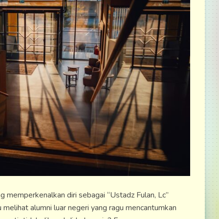
 memperkenalkan diri sebagai “Ustadz Fulan, Lc”
u melihat alumni luar negeri yang ragu mencantumkan