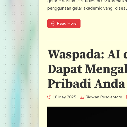
gelar BA Islamic Studies di CV karena k
penggunaan gelar akademik yang “disesu
Read More
Waspada: AI 
Dapat Menga
Pribadi Anda
18 May 2025
Ridwan Rusdiantoro