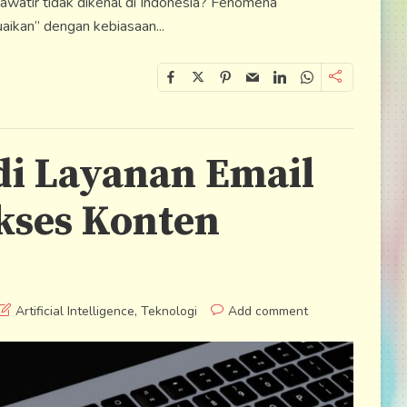
hawatir tidak dikenal di Indonesia? Fenomena
aikan” dengan kebiasaan...
di Layanan Email
kses Konten
Artificial Intelligence
,
Teknologi
Add comment