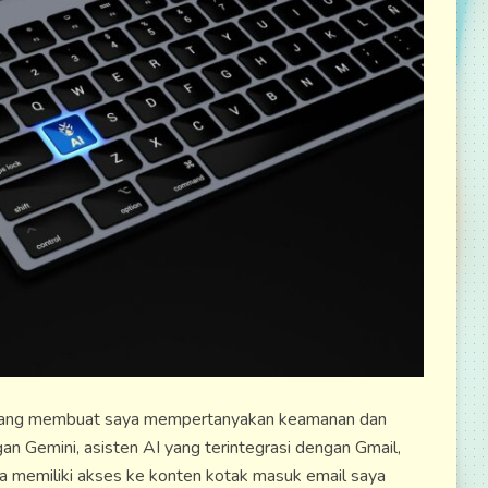
n yang membuat saya mempertanyakan keamanan dan
gan Gemini, asisten AI yang terintegrasi dengan Gmail,
 memiliki akses ke konten kotak masuk email saya